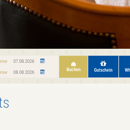
eise
Buchen
Gutschein
Wh
eise
ts