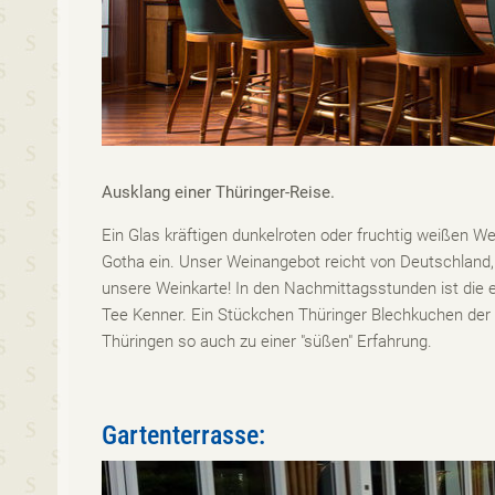
Ausklang einer Thüringer-Reise.
Ein Glas kräftigen dunkelroten oder fruchtig weißen We
Gotha ein. Unser Weinangebot reicht von Deutschland, 
unsere Weinkarte! In den Nachmittagsstunden ist die e
Tee Kenner. Ein Stückchen Thüringer Blechkuchen der 
Thüringen so auch zu einer "süßen" Erfahrung.
Gartenterrasse: