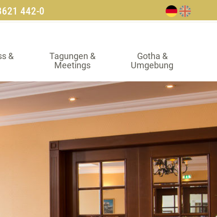
3621 442-0
ss &
Tagungen &
Gotha &
Meetings
Umgebung