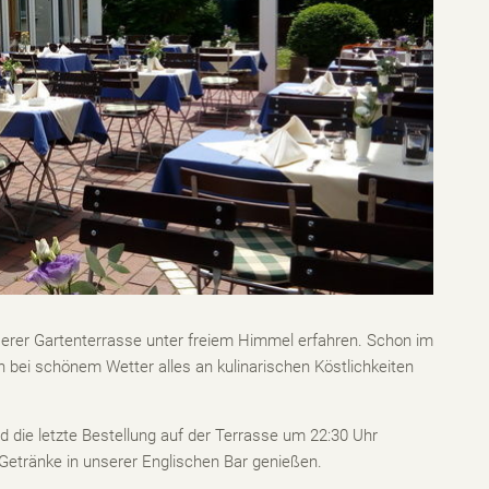
erer Gartenterrasse unter freiem Himmel erfahren. Schon im
n bei schönem Wetter alles an kulinarischen Köstlichkeiten
 die letzte Bestellung auf der Terrasse um 22:30 Uhr
etränke in unserer Englischen Bar genießen.