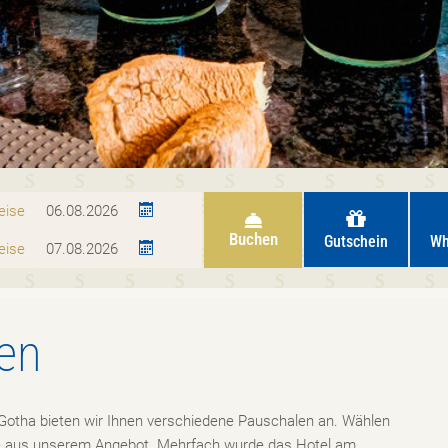
eise
Buchen
Gutschein
Wh
eise
en
Gotha bieten wir Ihnen verschiedene Pauschalen an. Wählen
nte aus unserem Angebot. Mehrfach wurde das Hotel am