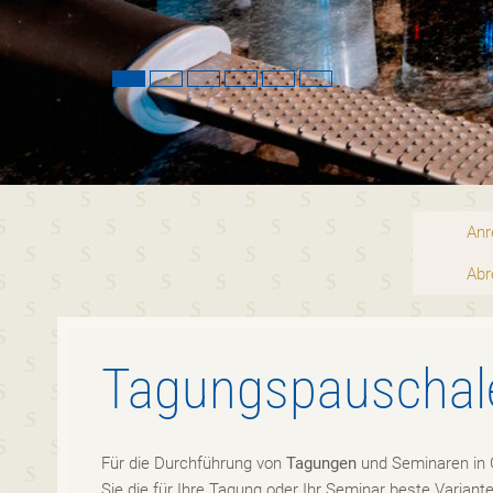
Anr
Abr
Tagungspauschal
Für die Durchführung von
Tagungen
und Seminaren in 
Sie die für Ihre Tagung oder Ihr Seminar beste Varia