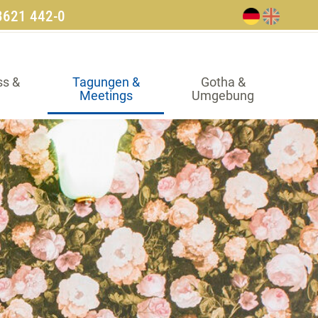
3621 442-0
ss &
Tagungen &
Gotha &
Meetings
Umgebung