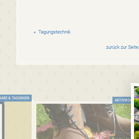
«
Tagungstechnik
zurück zur Seite
NARE & TAGUNGEN
AKTIVWOCHE 