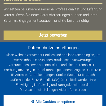
Wir setzen bei unserem Personal Professionalität und Erfahrung
voraus. Wenn Sie neue Herausforderungen suchen und Ihren
Beruf mit Engagement ausüben, sind Sie bei uns richtig.
Jetzt bewerben
Datenschutzeinstellungen
Diese Website verwendet Cookies und ähnliche Technologien, um
Thüringen erleben
externe Inhalte einzubinden, statistische Auswertungen
vorzunehmen sowie personalisierte und nicht-personalisierte
Thüringen ist vielfältig und spannend! Ob Wander- oder
Werbung anzuzeigen. Dabei können personenbezogene Daten (z. B.
Aktivurlaub, Städte- und Kulturreisen, Wellnessurlaub oder
IP-Adresse, Gerätekennungen, Cookie-IDs) an Dritte, auch
barrierefreies Reisen - Thüringen hat alles zu bieten und das in
außerhalb der EU (z. B. in die USA), übermittelt werden. Ihre
kurzer Entfernung.
Einwilligung ist freiwillig und kann jederzeit über die
Datenschutzeinstellungen widerrufen werden.
Mehr erfahren
🍪 Alle Cookies akzeptieren