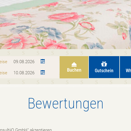
eise
Buchen
Gutschein
Wh
eise
Bewertungen
onsultiiQ GmbH" akzeptieren.