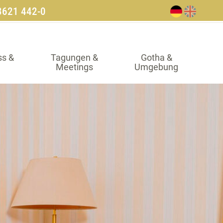
3621 442-0
ss &
Tagungen &
Gotha &
Meetings
Umgebung