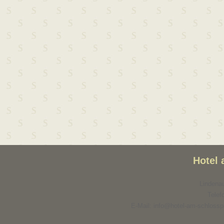
Hotel
Lindenau
Telef
E-Mail: info@hotel-am-schlosspa