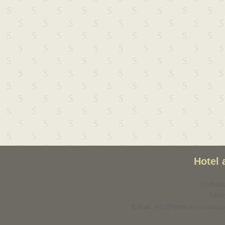
Hotel
Lindenau
Telef
E-Mail: info@hotel-am-schlosspa