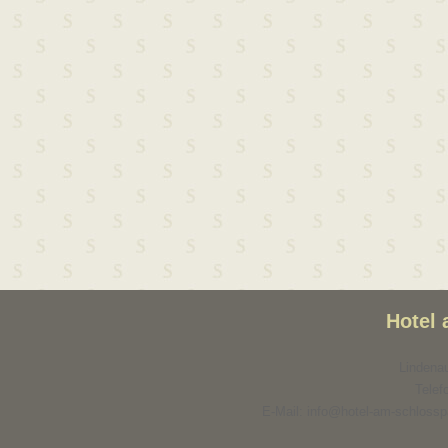
Hotel
Lindenau
Telef
E-Mail: info@hotel-am-schlosspa