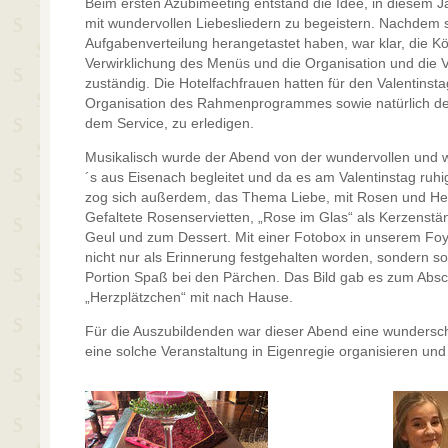
Beim ersten Azubimeeting entstand die Idee, in diesem 
mit wundervollen Liebesliedern zu begeistern. Nachdem s
Aufgabenverteilung herangetastet haben, war klar, die Kö
Verwirklichung des Menüs und die Organisation und die 
zuständig. Die Hotelfachfrauen hatten für den Valentinst
Organisation des Rahmenprogrammes sowie natürlich den
dem Service, zu erledigen.
Musikalisch wurde der Abend von der wundervollen und w
´s aus Eisenach begleitet und da es am Valentinstag ruh
zog sich außerdem, das Thema Liebe, mit Rosen und He
Gefaltete Rosenservietten, „Rose im Glas“ als Kerzenst
Geul und zum Dessert. Mit einer Fotobox in unserem Foye
nicht nur als Erinnerung festgehalten worden, sondern s
Portion Spaß bei den Pärchen. Das Bild gab es zum Ab
„Herzplätzchen“ mit nach Hause.
Für die Auszubildenden war dieser Abend eine wundersc
eine solche Veranstaltung in Eigenregie organisieren und