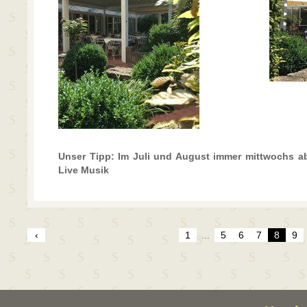
Unser Tipp: Im Juli und August immer mittwochs ab
Live Musik
‹
1
...
5
6
7
8
9