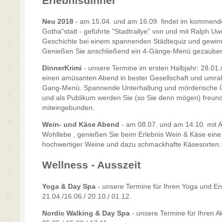
Erlebnisdinner
Neu 2018
- am 15.04. und am 16.09. findet im kommende
Gotha"statt - geführte "Stadtrallye" von und mit Ralph U
Geschichte bei einem spannenden Städtequiz und gewinn
Genießen Sie anschließend ein 4-Gänge-Menü gezaube
DinnerKrimi
- unsere Termine im ersten Halbjahr: 28.01.
einen amüsanten Abend in bester Gesellschaft und umr
Gang-Menü. Spannende Unterhaltung und mörderische Ü
und als Publikum werden Sie (so Sie denn mögen) freund
miteingebunden.
Wein-
und Käse Abend
- am 08.07. und am 14.10. mit
Wohllebe , genießen Sie beim Erlebnis Wein & Käse ein
hochwertiger Weine und dazu schmackhafte Käsesorten.
Wellness - Ausszeit
Yoga & Day Spa
- unsere Termine für Ihren Yoga und En
21.04./16.06./ 20.10./ 01.12.
Nordic Walking & Day Spa
- unsere Termine für Ihren A