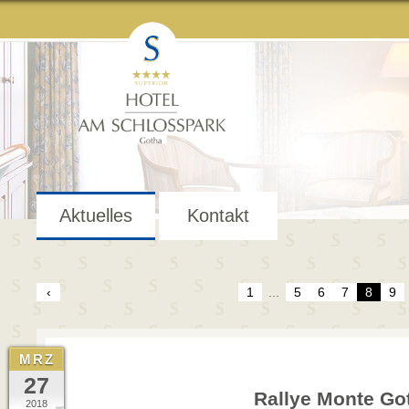
Aktuelles
Kontakt
‹
1
...
5
6
7
8
9
MRZ
27
Rallye Monte Go
2018